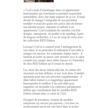
« Cyril venait d’emménager dans cet appartement
haussmanien qui constituait sa première acquisition
immobilière, donc une étape majeure de sa vie. Il avait
décidé de changer l’intégralité de son précédent
mobilier et avait des gouts très précis afin de donner
une identité propre, statutaire et raffinée à cet
appartement. Cyril souhaitait des meubles à la fois
designs, intemporels, de qualité et de standing. Après
de longues recherches, il a eu un coup de coeur pour
les collections RED Edition.
Lorsque Cyril m’a contacté pour l’aménagement de
son salon, et en particulier la réalisation d’une table à
manger sur-mesure, les contraintes étaient claires : il
faudrait accorder au mieux cette dernière avec le salon
complet (un canapé, deux tables basses et 2 fauteuils)
de chez RED Edition qu’il venait de choisir.
Les choix des tissus étaient déjà fait, les teintes des
structures en bois définies, et nos forts liens d’amitiés
ajoutaient pour moi une pression supplémentaire : il
allait falloir donner à ce magnifique appartement
hausmannien le meilleur d’un seul objet pour
magnifier cet ensemble à la cohérence parfaitement
définie que constituaient déjà les meubles RED
Edition trônant dans ce salon de 25m².
Designer de formation, créateur de meubles
industriels sur mesure par passion, c’est donc en
professionnel que je me suis lancé dans le projet.