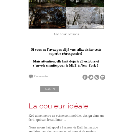
The Four Seasons
Si vous ne l’avez pas déjà vue, allez visiter cette
superbe rétrospective!
Mais attention, elle finit déjà le 23 octobre et
s’envole ensuite pour le MET à New-York !
Commenter
6 JUIN
La couleur idéale !
Red aime mettre en scène son mobilier design dans un
écrin qui sait le sublimer…
Nous avons fait appel à Farrow & Ball, la marque
anglaise haut de gamme de peinture et de papiers