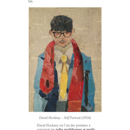
fan.
David Hockney
–
Self Portrait
(1954)
David Hockney est l’un des premiers à
concevoir tes
toiles multiformes et multi-