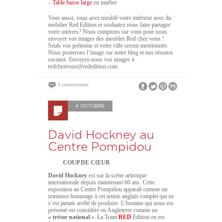
–
Table basse large
en marbre
Vous aussi, vous avez meublé votre intérieur avec du
mobilier Red Edition et souhaitez nous faire partager
votre univers? Nous comptons sur vous pour nous
envoyer vos images des meubles Red chez vous !
Seuls vos prénoms et votre ville seront mentionnés.
Nous posterons l’image sur notre blog et nos réseaux
sociaux. Envoyez-nous vos images à
redchezvous@rededition.com
4 commentaires
4 OCTOBRE
David Hockney au
Centre Pompidou
COUP DE CŒUR
David Hockney
est sur la scène artistique
internationale depuis maintenant 60 ans. Cette
exposition au Centre Pompidou apparaît comme un
immense hommage à cet artiste anglais complet qui ne
s’est jamais arrêté de produire. L’homme qui nous est
présenté est considéré en Angleterre comme un
« trésor national »
. La Team
RED
Edition en est