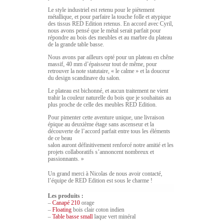
Le style industriel est retenu pour le piètement
métallique, et pour parfaire la touche folle et atypique
des tissus RED Edition retenus. En accord avec Cyril,
nous avons pensé que le métal serait parfait pour
répondre au bois des meubles et au marbre du plateau
de la grande table basse.
Nous avons par ailleurs opté pour un plateau en chêne
massif, 40 mm d’épaisseur tout de même, pour
retrouver la note statutaire, « le calme » et la douceur
du design scandinave du salon.
Le plateau est bichonné, et aucun traitement ne vient
trahir la couleur naturelle du bois que je souhaitais au
plus proche de celle des meubles RED Edition.
Pour pimenter cette aventure unique, une livraison
épique au deuxième étage sans ascenseur et la
découverte de l’accord parfait entre tous les éléments
de ce beau
salon auront définitivement renforcé notre amitié et les
projets collaboratifs s’annoncent nombreux et
passionnants. »
Un grand merci à Nicolas de nous avoir contacté,
l’équipe de RED Edition est sous le charme !
Les produits :
–
Canapé 210
orage
–
Floating
bois clair coton indien
–
Table basse small
laque vert minéral