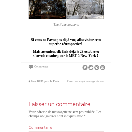
The Four Seasons
Si vous ne l’avez pas déjà vue, allez visiter cette
superbe rétrospective!
Mais attention, elle finit déjà le 23 octobre et
s’envole ensuite pour le MET à New-York !
Commenter
Tous RED pour la Paris
Créez le canapé cannage de vos
Design Week
rêves…
Laisser un commentaire
Votre adresse de messagerie ne sera pas publiée.
Les
champs obligatoires sont indiqués avec
*
Commentaire