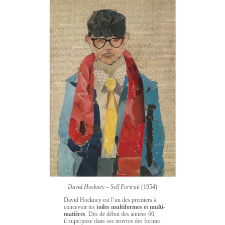
David Hockney
–
Self Portrait
(1954)
David Hockney est l’un des premiers à
concevoir tes
toiles multiformes et multi-
matières
. Dès de début des années 60,
il superpose dans ses œuvres des formes