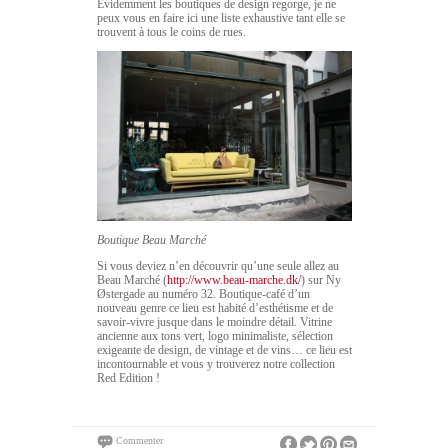
Evidemment les boutiques de design regorge, je ne
peux vous en faire ici une liste exhaustive tant elle se
trouvent à tous le coins de rues.
Boutique Beau Marché
Si vous deviez n’en découvrir qu’une seule allez au
Beau Marché (
http://www.beau-marche.dk/
) sur Ny
Østergade au numéro 32. Boutique-café d’un
nouveau genre ce lieu est habité d’esthétisme et de
savoir-vivre jusque dans le moindre détail. Vitrine
ancienne aux tons vert, logo minimaliste, sélection
exigeante de design, de vintage et de vins… ce lieu est
incontournable et vous y trouverez notre collection
Red Edition !
Commenter