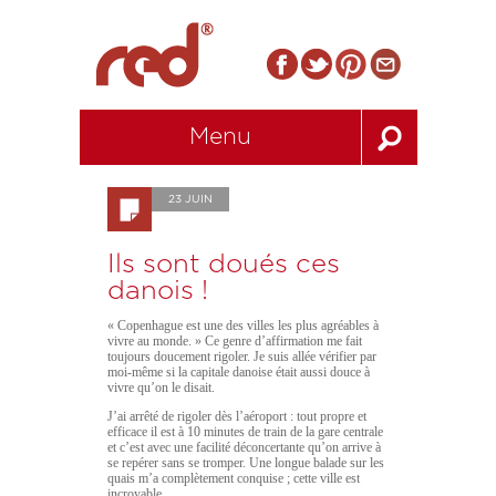
Menu
23 JUIN
Ils sont doués ces
danois !
« Copenhague est une des villes les plus agréables à
vivre au monde. » Ce genre d’affirmation me fait
toujours doucement rigoler. Je suis allée vérifier par
moi-même si la capitale danoise était aussi douce à
vivre qu’on le disait.
J’ai arrêté de rigoler dès l’aéroport : tout propre et
efficace il est à 10 minutes de train de la gare centrale
et c’est avec une facilité déconcertante qu’on arrive à
se repérer sans se tromper. Une longue balade sur les
quais m’a complètement conquise ; cette ville est
incroyable.