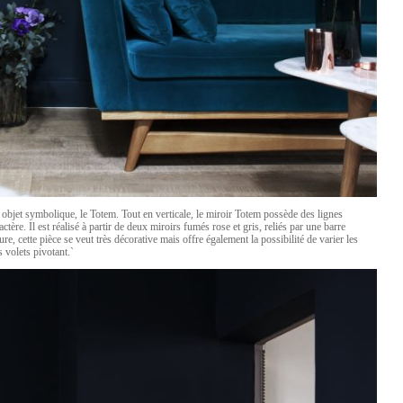
 objet symbolique, le Totem. Tout en verticale, le miroir Totem possède des lignes
tère. Il est réalisé à partir de deux miroirs fumés rose et gris, reliés par une barre
e, cette pièce se veut très décorative mais offre également la possibilité de varier les
s volets pivotant.`