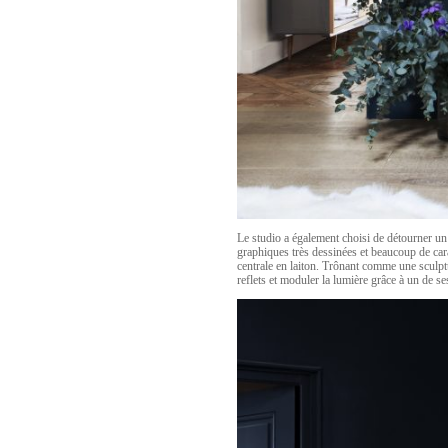
Le studio a également choisi de détourner un
graphiques très dessinées et beaucoup de carac
centrale en laiton. Trônant comme une sculptur
reflets et moduler la lumière grâce à un de se