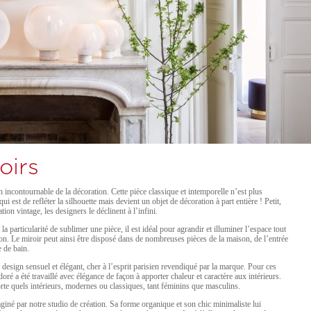
oirs
 incontournable de la décoration. Cette pièce classique et intemporelle n’est plus
i est de refléter la silhouette mais devient un objet de décoration à part entière ! Petit,
ion vintage, les designers le déclinent à l’infini.
 la particularité de sublimer une pièce, il est idéal pour agrandir et illuminer l’espace tout
on. Le miroir peut ainsi être disposé dans de nombreuses pièces de la maison, de l’entrée
e de bain.
 design sensuel et élégant, cher à l’esprit parisien revendiqué par la marque. Pour ces
doré a été travaillé avec élégance de façon à apporter chaleur et caractère aux intérieurs.
te quels intérieurs, modernes ou classiques, tant féminins que masculins.
aginé par notre studio de création. Sa forme organique et son chic minimaliste lui