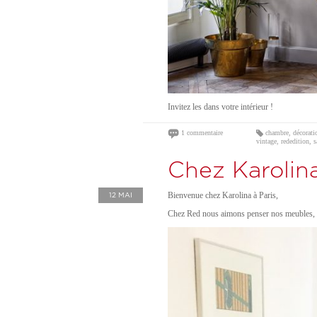
Invitez les dans votre intérieur !
chambre
,
décorati
1 commentaire
vintage
,
rededition
,
s
Chez Karolina
Bienvenue chez Karolina à Paris,
12 MAI
Chez Red nous aimons penser nos meubles, le