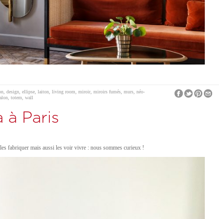
on
,
design
,
ellipse
,
laiton
,
living room
,
miroir
,
miroirs fumés
,
murs
,
néo-
alon
,
totem
,
wall
 à Paris
s fabriquer mais aussi les voir vivre : nous sommes curieux !