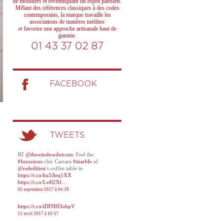
de mobiliers et revendiquant un esprit parisien.
Mêlant des références classiques à des codes
contemporains, la marque travaille les
associations de matières inédites
et favorise une approche artisanale haut de
gamme.
01 43 37 02 87
FACEBOOK
TWEETS
RT
@thewindowdotcom
: Feel the
#luxurious
chic Carrara
#marble
of
@rededition
's coffee table in
https://t.co/ku5Jieq1XX
https://t.co/Ls4l2Xf…
05 septembre 2017 à 04:39
https://t.co/iDFHH3ubpV
12 avril 2017 à 10:57