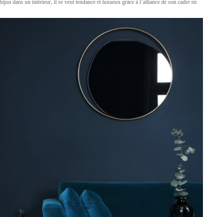
ijou dans un intérieur, il se veut tendance et luxueux grâce à l’alliance de son cadre en