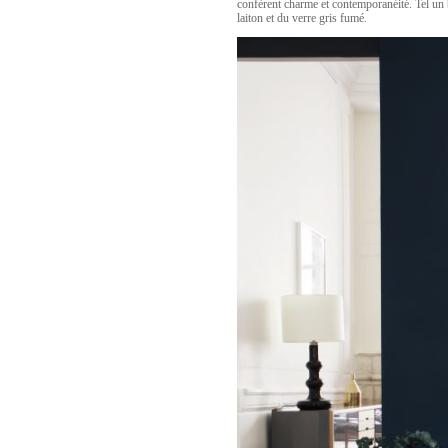
confèrent charme et contemporanéité. Tel un b
laiton et du verre gris fumé.