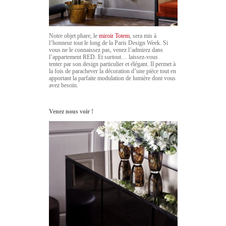
Notre objet phare, le
miroir Totem
, sera mis à
l’honneur tout le long de la Paris Design Week. Si
vous ne le connaissez pas, venez l’admirez dans
l’appartement RED. Et surtout… laissez-vous
tenter par son design particulier et élégant. Il permet à
la fois de parachever la décoration d’une pièce tout en
apportant la parfaite modulation de lumière dont vous
avez besoin.
Venez nous voir !