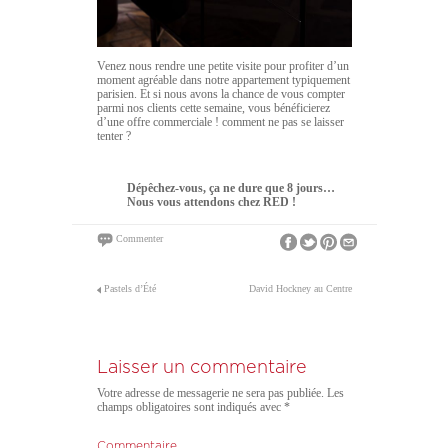
Venez nous rendre une petite visite pour profiter d’un
moment agréable dans notre appartement typiquement
parisien. Et si nous avons la chance de vous compter
parmi nos clients cette semaine, vous bénéficierez
d’une offre commerciale ! comment ne pas se laisser
tenter ?
Dépêchez-vous, ça ne dure que 8 jours…
Nous vous attendons chez RED !
Commenter
Pastels d’Été
David Hockney au Centre
Pompidou
Laisser un commentaire
Votre adresse de messagerie ne sera pas publiée.
Les
champs obligatoires sont indiqués avec
*
Commentaire