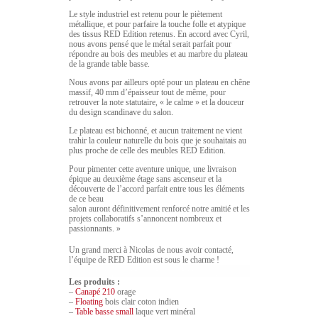
Le style industriel est retenu pour le piètement
métallique, et pour parfaire la touche folle et atypique
des tissus RED Edition retenus. En accord avec Cyril,
nous avons pensé que le métal serait parfait pour
répondre au bois des meubles et au marbre du plateau
de la grande table basse.
Nous avons par ailleurs opté pour un plateau en chêne
massif, 40 mm d’épaisseur tout de même, pour
retrouver la note statutaire, « le calme » et la douceur
du design scandinave du salon.
Le plateau est bichonné, et aucun traitement ne vient
trahir la couleur naturelle du bois que je souhaitais au
plus proche de celle des meubles RED Edition.
Pour pimenter cette aventure unique, une livraison
épique au deuxième étage sans ascenseur et la
découverte de l’accord parfait entre tous les éléments
de ce beau
salon auront définitivement renforcé notre amitié et les
projets collaboratifs s’annoncent nombreux et
passionnants. »
Un grand merci à Nicolas de nous avoir contacté,
l’équipe de RED Edition est sous le charme !
Les produits :
–
Canapé 210
orage
–
Floating
bois clair coton indien
–
Table basse small
laque vert minéral