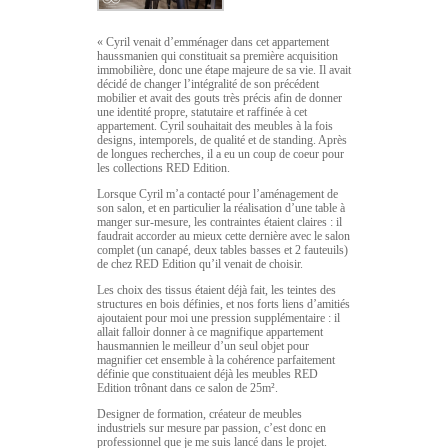
« Cyril venait d’emménager dans cet appartement
haussmanien qui constituait sa première acquisition
immobilière, donc une étape majeure de sa vie. Il avait
décidé de changer l’intégralité de son précédent
mobilier et avait des gouts très précis afin de donner
une identité propre, statutaire et raffinée à cet
appartement. Cyril souhaitait des meubles à la fois
designs, intemporels, de qualité et de standing. Après
de longues recherches, il a eu un coup de coeur pour
les collections RED Edition.
Lorsque Cyril m’a contacté pour l’aménagement de
son salon, et en particulier la réalisation d’une table à
manger sur-mesure, les contraintes étaient claires : il
faudrait accorder au mieux cette dernière avec le salon
complet (un canapé, deux tables basses et 2 fauteuils)
de chez RED Edition qu’il venait de choisir.
Les choix des tissus étaient déjà fait, les teintes des
structures en bois définies, et nos forts liens d’amitiés
ajoutaient pour moi une pression supplémentaire : il
allait falloir donner à ce magnifique appartement
hausmannien le meilleur d’un seul objet pour
magnifier cet ensemble à la cohérence parfaitement
définie que constituaient déjà les meubles RED
Edition trônant dans ce salon de 25m².
Designer de formation, créateur de meubles
industriels sur mesure par passion, c’est donc en
professionnel que je me suis lancé dans le projet.