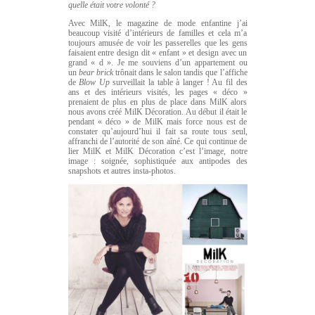
quelle était votre volonté ?
Avec MilK, le magazine de mode enfantine j’ai
beaucoup visité d’intérieurs de familles et cela m’a
toujours amusée de voir les passerelles que les gens
faisaient entre design dit « enfant » et design avec un
grand « d ». Je me souviens d’un appartement ou
un
bear brick
trônait dans le salon tandis que l’affiche
de
Blow Up
surveillait la table à langer ! Au fil des
ans et des intérieurs visités, les pages « déco »
prenaient de plus en plus de place dans MilK alors
nous avons créé MilK Décoration. Au début il était le
pendant « déco » de MilK mais force nous est de
constater qu’aujourd’hui il fait sa route tous seul,
affranchi de l’autorité de son aîné. Ce qui continue de
lier MilK et MilK Décoration c’est l’image, notre
image : soignée, sophistiquée aux antipodes des
snapshots et autres insta-photos.