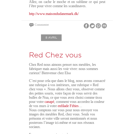
Allez, on cache le moche et on sublime ce qui peut
l’être pour vivre comme les scandinaves.
http://www.maisondudanemark.dk/
Commenter
8 AVRIL
Red Chez vous
Chez Red nous aimons penser nos meubles, les
fabriquer mais aussi les voir vivre: nous sommes
curieux! Bienvenue chez Elsa
C’est pour cela que dans le blog, nous avons consacré
une rubrique à vos intérieurs, une rubrique « Red
chez vous ». Nous allons chez vous, observer comme
des petites souris, votre façon de vous servir des
bulles de Nua, ce que vous avez choisi comme tissu
pour votre
canapé
, comment vous accordez la couleur
de vos murs à votre
enfilade Fifties
…
Nous comptons sur vous pour nous envoyer vos
images des meubles Red, chez vous. Seuls vos
prénoms et votre ville seront mentionnés et nous
posterons l’image ici-même et sur nos réseaux
sociaux.