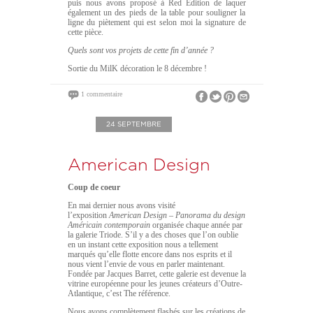
puis nous avons proposé à Red Edition de laquer
également un des pieds de la table pour souligner la
ligne du piètement qui est selon moi la signature de
cette pièce.
Quels sont vos projets de cette fin d’année ?
Sortie du MilK décoration le 8 décembre !
1 commentaire
24 SEPTEMBRE
American Design
Coup de coeur
En mai dernier nous avons visité
l’exposition
American Design – Panorama du design
Américain contemporain
organisée chaque année par
la galerie Triode. S’il y a des choses que l’on oublie
en un instant cette exposition nous a tellement
marqués qu’elle flotte encore dans nos esprits et il
nous vient l’envie de vous en parler maintenant.
Fondée par Jacques Barret, cette galerie est devenue la
vitrine européenne pour les jeunes créateurs d’Outre-
Atlantique, c’est The référence.
Nous avons complètement flashés sur les créations de