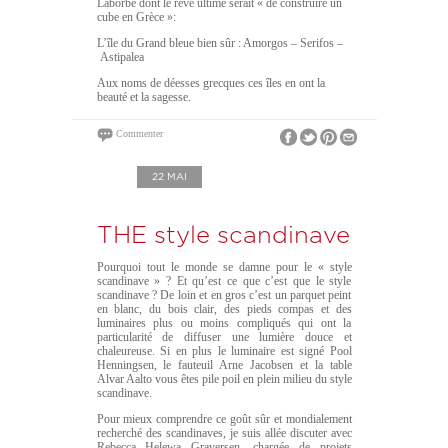
Laborbe dont le rêve ultime serait « de construire un
cube en Grèce »:
L’île du Grand bleue bien sûr : Amorgos – Serifos –
Astipalea
Aux noms de déesses grecques ces îles en ont la
beauté et la sagesse.
Commenter
22 MAI
THE style scandinave
Pourquoi tout le monde se damne pour le « style
scandinave » ? Et qu’est ce que c’est que le style
scandinave ? De loin et en gros c’est un parquet peint
en blanc, du bois clair, des pieds compas et des
luminaires plus ou moins compliqués qui ont la
particularité de diffuser une lumière douce et
chaleureuse. Si en plus le luminaire est signé Pool
Henningsen, le fauteuil Arne Jacobsen et la table
Alvar Aalto vous êtes pile poil en plein milieu du style
scandinave.
Pour mieux comprendre ce goût sûr et mondialement
recherché des scandinaves, je suis allée discuter avec
Rebecca Helewa Graversen, chargée de projets