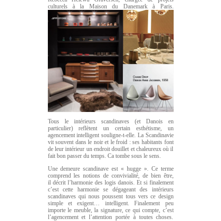
culturels à la Maison du Danemark à Paris.
Tous le intérieurs scandinaves (et Danois en
particulier) reflètent un certain esthétisme, un
agencement intelligent souligne-t-elle. La Scandinavie
vit souvent dans le noir et le froid : ses habitants font
de leur intérieur un endroit douillet et chaleureux où il
fait bon passer du temps. Ca tombe sous le sens.
Une demeure scandinave est « hugge ». Ce terme
comprend les notions de convivialité, de bien être,
il décrit l’harmonie des logis danois. Et si finalement
c’est cette harmonie se dégageant des intérieurs
scandinaves qui nous poussent tous vers ce design
simple et exigent… intelligent. Finalement peu
importe le meuble, la signature, ce qui compte, c’est
l’agencement et l’attention portée à toutes choses.