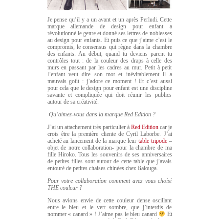
Je pense qu’il y a un avant et un après Perludi. Cette
marque allemande de design pour enfant a
révolutionné le genre et donné ses lettres de noblesses
au design pour enfants. Et puis ce que j’aime c’est le
compromis, le consensus qui règne dans la chambre
des enfants. Au début, quand tu deviens parent tu
contrôles tout : de la couleur des draps à celle des
murs en passant par les cadres au mur. Petit à petit
l’enfant veut dire son mot et inévitablement il a
mauvais goût : j’adore ce moment ! Et c’est aussi
pour cela que le design pour enfant est une discipline
savante et compliquée qui doit réunir les publics
autour de sa créativité.
Qu’aimez-vous dans la marque Red Edition ?
J’ai un attachement très particulier à
Red Edition
car je
crois être la première cliente de Cyril Laborbe. J’ai
acheté au lancement de la marque leur
table tripode
–
objet de notre collaboration- pour la chambre de ma
fille Hiroko. Tous les souvenirs de ses anniversaires
de petites filles sont autour de cette table que j’avais
entouré de petites chaises chinées chez Balouga.
Pour votre collaboration comment avez vous choisi
THE couleur ?
Nous avions envie de cette couleur dense oscillant
entre le bleu et le vert sombre, que j’interdis de
nommer « canard » ! J’aime pas le bleu canard
Et