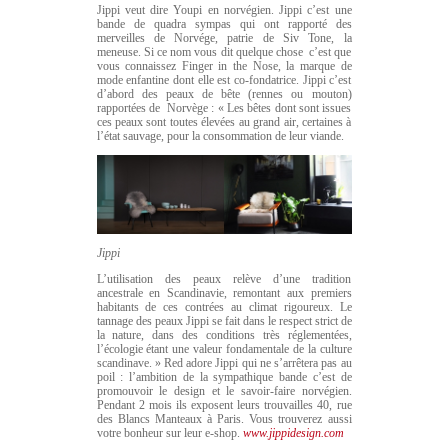
Jippi veut dire Youpi en norvégien. Jippi c’est une
bande de quadra sympas qui ont rapporté des
merveilles de Norvége, patrie de Siv Tone, la
meneuse. Si ce nom vous dit quelque chose c’est que
vous connaissez Finger in the Nose, la marque de
mode enfantine dont elle est co-fondatrice. Jippi c’est
d’abord des peaux de bête (rennes ou mouton)
rapportées de Norvège : « Les bêtes dont sont issues
ces peaux sont toutes élevées au grand air, certaines à
l’état sauvage, pour la consommation de leur viande.
Jippi
L’utilisation des peaux relève d’une tradition
ancestrale en Scandinavie, remontant aux premiers
habitants de ces contrées au climat rigoureux. Le
tannage des peaux Jippi se fait dans le respect strict de
la nature, dans des conditions très réglementées,
l’écologie étant une valeur fondamentale de la culture
scandinave. » Red adore Jippi qui ne s’arrêtera pas au
poil : l’ambition de la sympathique bande c’est de
promouvoir le design et le savoir-faire norvégien.
Pendant 2 mois ils exposent leurs trouvailles 40, rue
des Blancs Manteaux à Paris. Vous trouverez aussi
votre bonheur sur leur e-shop.
www.jippidesign.com