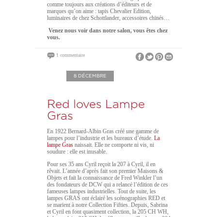
comme toujours aux créations d’éditeurs et de
marques qu’on aime : tapis Chevalier Edition,
luminaires de chez Schottlander, accessoires chinés…
Venez nous voir dans notre salon, vous êtes chez
vous.
1 commentaire
8 DÉCEMBRE
Red loves Lampe
Gras
En 1922 Bernard-Albin Gras créé une gamme de
lampes pour l’industrie et les bureaux d’étude.
La
lampe Gras
naissait. Elle ne comporte ni vis, ni
soudure : elle est inusable.
Pour ses 35 ans Cyril reçoit la 207 à Cyril, il en
rêvait. L’année d’après fait son premier Maisons &
Objets et fait la connaissance de Fred Winkler l’un
des fondateurs de DCW qui a relancé l’édition de ces
fameuses lampes industrielles. Tout de suite, les
lampes GRAS ont éclairé les scénographies RED et
se marient à notre Collection Fifties. Depuis, Sabrina
et Cyril en font quasiment collection, la 205 CH WH,