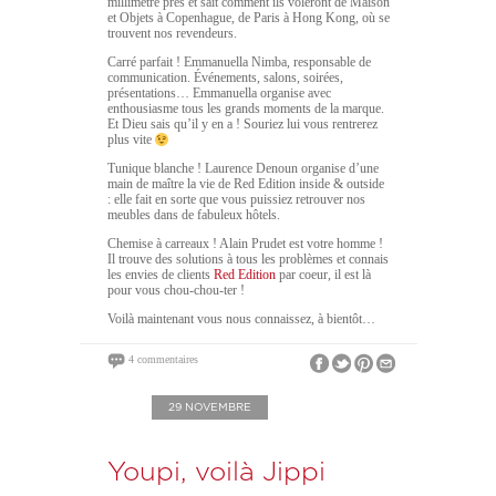
millimètre près et sait comment ils voleront de Maison
et Objets à Copenhague, de Paris à Hong Kong, où se
trouvent nos revendeurs.
Carré parfait ! Emmanuella Nimba, responsable de
communication. Événements, salons, soirées,
présentations… Emmanuella organise avec
enthousiasme tous les grands moments de la marque.
Et Dieu sais qu’il y en a ! Souriez lui vous rentrerez
plus vite
Tunique blanche ! Laurence Denoun organise d’une
main de maître la vie de Red Edition inside & outside
: elle fait en sorte que vous puissiez retrouver nos
meubles dans de fabuleux hôtels.
Chemise à carreaux ! Alain Prudet est votre homme !
Il trouve des solutions à tous les problèmes et connais
les envies de clients
Red Edition
par coeur, il est là
pour vous chou-chou-ter !
Voilà maintenant vous nous connaissez, à bientôt…
4 commentaires
29 NOVEMBRE
Youpi, voilà Jippi