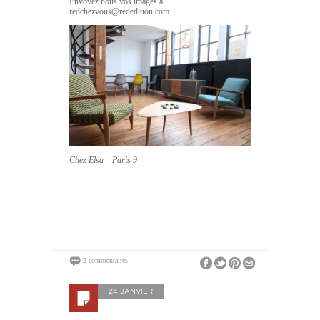
Envoyez nous vos images à
redchezvous@rededition.com
Chez Elsa – Paris 9
2 commentaires
24 JANVIER