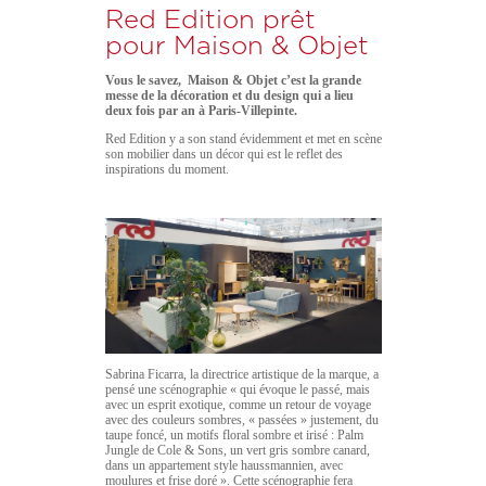
Red Edition prêt
pour Maison & Objet
Vous le savez, Maison & Objet c’est la grande
messe de la décoration et du design qui a lieu
deux fois par an à Paris-Villepinte.
Red Edition y a son stand évidemment et met en scène
son mobilier dans un décor qui est le reflet des
inspirations du moment.
Sabrina Ficarra, la directrice artistique de la marque, a
pensé une scénographie « qui évoque le passé, mais
avec un esprit exotique, comme un retour de voyage
avec des couleurs sombres, « passées » justement, du
taupe foncé, un motifs floral sombre et irisé : Palm
Jungle de Cole & Sons, un vert gris sombre canard,
dans un appartement style haussmannien, avec
moulures et frise doré ». Cette scénographie fera