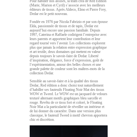
Pour habiller nos assises, la team créa de Red Edition
(Marie, Marion et Cyril) s’associe avec les meilleurs
éditeurs de tissus. Après Aldeco, Elmo et Pierre Frey,
Dedar est le petit nouveau.
Fondée en 1976 par Nicola Fabrizio et par son épouse
Elda, passionnée de tissus et de tapis, Dedar est
aujourd’hui encore une passion familiale. Depuis
1997, Caterina et Raffaele codirigent l’entreprise avec
leurs parents et apportent leur contribution et leur
regard tourné vers l’avenir. Les collections explorent
plus que jamais la relation entre expression graphique
et art textile, deux domaines qui mettent en valeur
depuis toujours le savoir-faire de Dedar. Liberté
d’inspiration, élégance, force d’expression, goût de
l’expérimentation, amour des belles choses et une
grande palette de couleur sont les maîtres-mots de la
collection Dedar.
Sensible au savoir-faire et à la qualité des tissus
Dedar, Red édition a donc choisi tout naturellement
d’habiller ses fauteuils Floating Noir Mat des tissus
WOW et Tweed. Le WOW est un jacquard de velours
texturé alternant motifs graphiques bleu sarcelle et
rouge. Revêtu de ce tissu fort et coloré, le Floating
Noir Mat a la particularité de réveiller un intérieur et
de lui donner du caractère. Dans une version plus
classique, le fauteuil Tweed à motif chevron apportera
chic et discrétion.