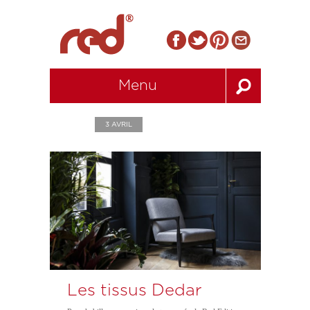
Menu
3 AVRIL
Les tissus Dedar