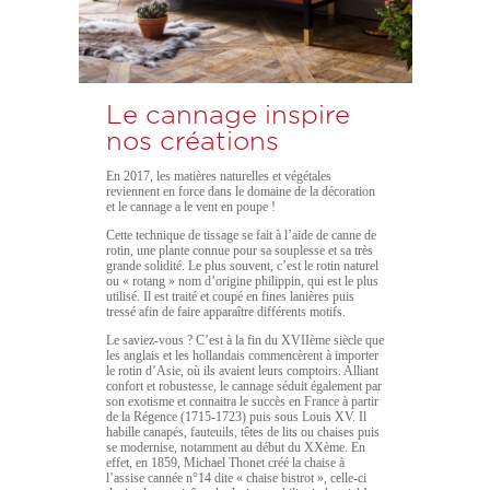
Le cannage inspire
nos créations
En 2017, les matières naturelles et végétales
reviennent en force dans le domaine de la décoration
et le cannage a le vent en poupe !
Cette technique de tissage se fait à l’aide de canne de
rotin, une plante connue pour sa souplesse et sa très
grande solidité. Le plus souvent, c’est le rotin naturel
ou « rotang » nom d’origine philippin, qui est le plus
utilisé. Il est traité et coupé en fines lanières puis
tressé afin de faire apparaître différents motifs.
Le saviez-vous ? C’est à la fin du XVIIème siècle que
les anglais et les hollandais commencèrent à importer
le rotin d’Asie, où ils avaient leurs comptoirs. Alliant
confort et robustesse, le cannage séduit également par
son exotisme et connaitra le succès en France à partir
de la Régence (1715-1723) puis sous Louis XV. Il
habille canapés, fauteuils, têtes de lits ou chaises puis
se modernise, notamment au début du XXème. En
effet, en 1859, Michael Thonet créé la chaise à
l’assise cannée n°14 dite « chaise bistrot », celle-ci