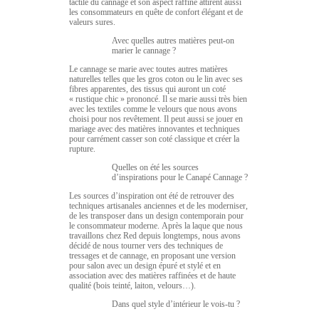
tactile du cannage et son aspect raffiné attirent aussi
les consommateurs en quête de confort élégant et de
valeurs sures.
Avec quelles autres matières peut-on
marier le cannage ?
Le cannage se marie avec toutes autres matières
naturelles telles que les gros coton ou le lin avec ses
fibres apparentes, des tissus qui auront un coté
« rustique chic » prononcé. Il se marie aussi très bien
avec les textiles comme le velours que nous avons
choisi pour nos revêtement. Il peut aussi se jouer en
mariage avec des matières innovantes et techniques
pour carrément casser son coté classique et créer la
rupture.
Quelles on été les sources
d’inspirations pour le Canapé Cannage ?
Les sources d’inspiration ont été de retrouver des
techniques artisanales anciennes et de les moderniser,
de les transposer dans un design contemporain pour
le consommateur moderne. Après la laque que nous
travaillons chez Red depuis longtemps, nous avons
décidé de nous tourner vers des techniques de
tressages et de cannage, en proposant une version
pour salon avec un design épuré et stylé et en
association avec des matières raffinées et de haute
qualité (bois teinté, laiton, velours…).
Dans quel style d’intérieur le vois-tu ?