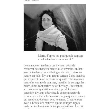
Marie, d’après toi, pourquoi le cannage
est-il la tendance du moment ?
Le cannage est tendance car il y a un désir de
retrouver des matières naturelles et vivantes, en lien
avec la tendance du wellbeing et du mieux vivre au
naturel en ville. Il y a un retour certains à des matières
qui inspirent un art de vivre de qualité et les matières
naturelles comme le cannage, la paille, le tressage, les
belles laines font parties de cet héritage. En réaction
aux matières synthétiques et aux produits sans
caractère, il y a un désir chez le consommateur de
renouer avec les belles matières, organiques, vivantes,
qui respirent, évoluent avec le temps. C’est renouer
avec la beauté des matières qui ne sont pas figées
mais qui évoluent avec le temps, se patinent. Le coté