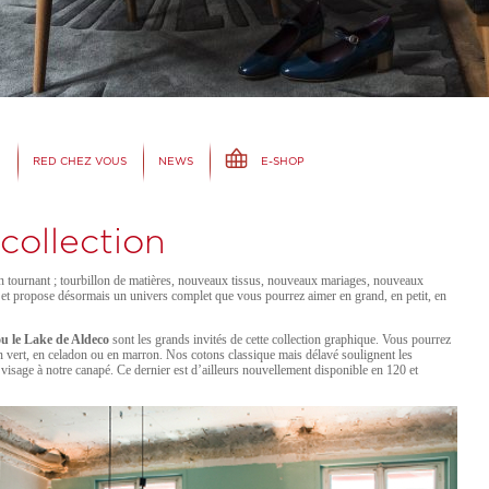
N
RED CHEZ VOUS
NEWS
E-SHOP
collection
 tournant ; tourbillon de matières, nouveaux tissus, nouveaux mariages, nouveaux
 et propose désormais un univers complet que vous pourrez aimer en grand, en petit, en
ou le Lake de Aldeco
sont les grands invités de cette collection graphique. Vous pourrez
 en vert, en celadon ou en marron. Nos cotons classique mais délavé soulignent les
sage à notre canapé. Ce dernier est d’ailleurs nouvellement disponible en 120 et