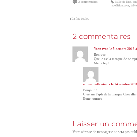
Bulle de Nua
,
can
2 commentaires
rededition.com
,
table
La fine équipe
2 commentaires
Yann tvno le
5 octobre 2016 
Bonjour,
Quelle est la marque de ce tap
Merci bcp!
emmanuella nimba
le
14 octobre 201
Bonjour !
C’est un Tapis de la marque Chevalier
Bone journée
Laisser un comme
Votre adresse de messagerie ne sera pas publ