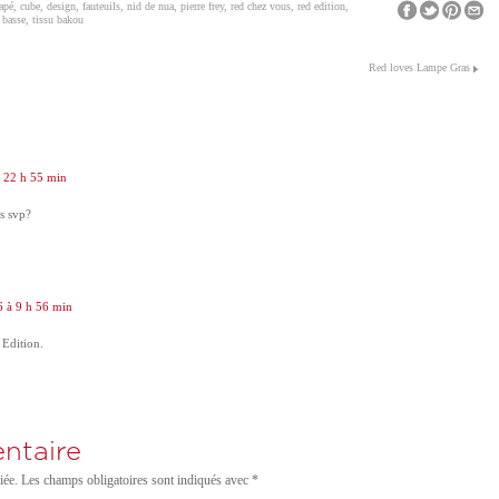
apé
,
cube
,
design
,
fauteuils
,
nid de nua
,
pierre frey
,
red chez vous
,
red edition
,
 basse
,
tissu bakou
Red loves Lampe Gras
à 22 h 55 min
is svp?
6 à 9 h 56 min
 Edition.
ntaire
iée.
Les champs obligatoires sont indiqués avec
*