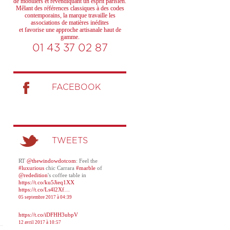
de mobiliers et revendiquant un esprit parisien.
Mêlant des références classiques à des codes
contemporains, la marque travaille les
associations de matières inédites
et favorise une approche artisanale haut de
gamme.
01 43 37 02 87
FACEBOOK
TWEETS
RT
@thewindowdotcom
: Feel the
#luxurious
chic Carrara
#marble
of
@rededition
's coffee table in
https://t.co/ku5Jieq1XX
https://t.co/Ls4l2Xf…
05 septembre 2017 à 04:39
https://t.co/iDFHH3ubpV
12 avril 2017 à 10:57